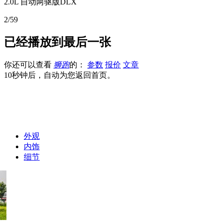
2.0L 自动两驱版DLX
3/59
已经播放到最后一张
你还可以查看
狮跑
的：
参数
报价
文章
10秒钟后，自动为您返回首页。
外观
内饰
细节