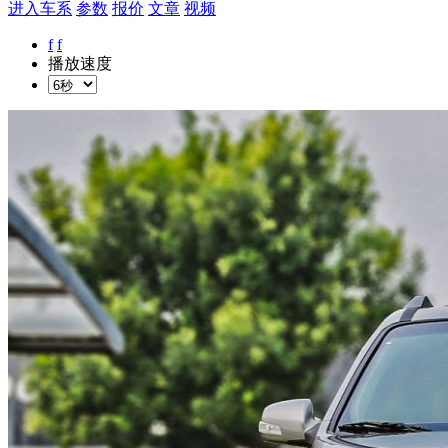
进入车系
参数
报价
文章
视频
f
f
播放速度