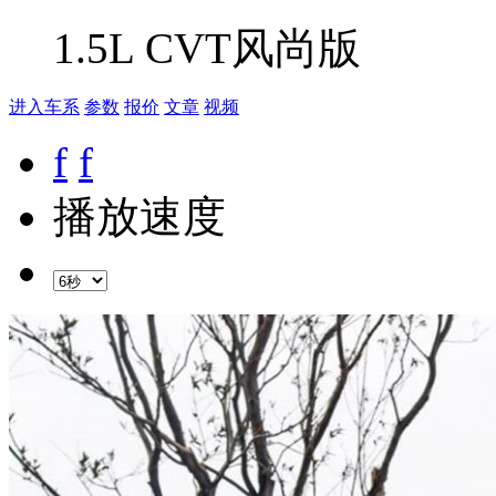
1.5L CVT风尚版
进入车系
参数
报价
文章
视频
f
f
播放速度