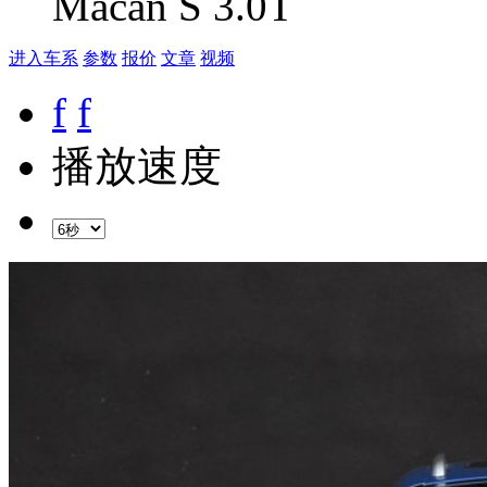
Macan S 3.0T
进入车系
参数
报价
文章
视频
f
f
播放速度