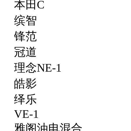
本田C
缤智
锋范
冠道
理念NE-1
皓影
绎乐
VE-1
雅阁油电混合