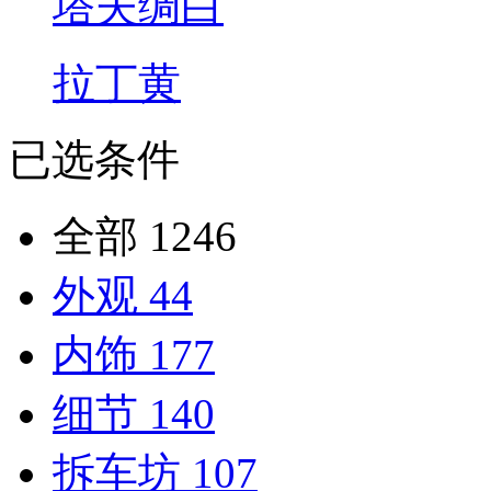
塔夫绸白
拉丁黄
已选条件
全部
1246
外观
44
内饰
177
细节
140
拆车坊
107