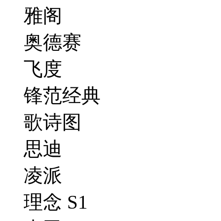
雅阁
奥德赛
飞度
锋范经典
歌诗图
思迪
凌派
理念 S1